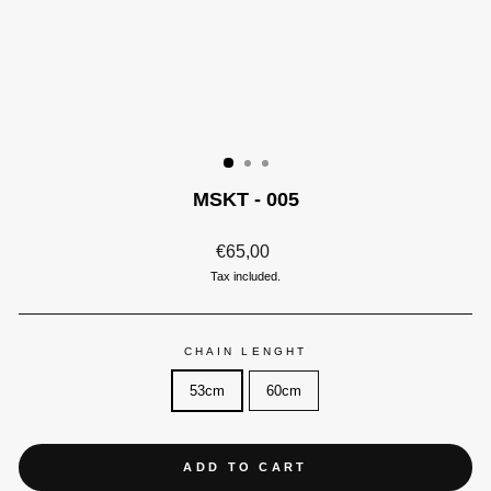
MSKT - 005
Regular
€65,00
price
Tax included.
CHAIN LENGHT
53cm
60cm
ADD TO CART