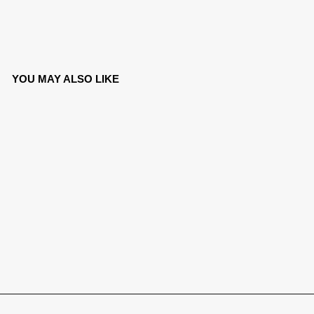
YOU MAY ALSO LIKE
MSKT - 005
€65,00